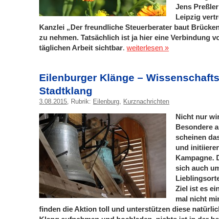
Jens Preßler
Leipzig vert
Kanzlei „Der freundliche Steuerberater baut Brücken“
zu nehmen. Tatsächlich ist ja hier eine Verbindung v
täglichen Arbeit sichtbar
.
weiterlesen »
Eilenburger Klänge – Wissenschafts
Stadtklang
3.08.2015
, Rubrik:
Eilenburg
,
Kurznachrichten
Nicht nur wi
Besondere a
scheinen das
und initiier
Kampagne. D
sich auch um
Lieblingsort
Ziel ist es e
mal nicht mi
finden die Aktion toll und unterstützen diese natürl