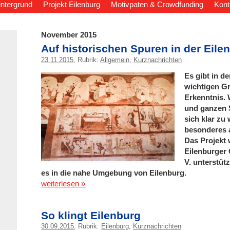
intergrund
Projekt Eilenburg
Motivpaten & Crowdfunding
Kont
November 2015
Auf historischen Spuren in der Ei
23.11.2015
, Rubrik:
Allgemein
,
Kurznachrichten
Es gibt in d
wichtigen Gr
Erkenntnis. 
und ganzen S
sich klar z
besonderes a
Das Projekt
Eilenburger
V. unterstüt
es in die nahe Umgebung von Eilenburg.
weiterlesen »
So klingt Eilenburg
30.09.2015
, Rubrik:
Eilenburg
,
Kurznachrichten