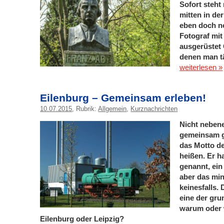
Sofort steht
mitten in der
eben doch n
Fotograf mit
ausgerüstet
denen man tä
weiterlesen »
Eilenburg – Gemeinsam erleben!
10.07.2015
, Rubrik:
Allgemein
,
Kurznachrichten
Nicht neben
gemeinsam g
das Motto de
heißen. Er h
genannt, ein 
aber das min
keinesfalls. 
eine der gru
warum oder w
Eilenburg oder Leipzig?