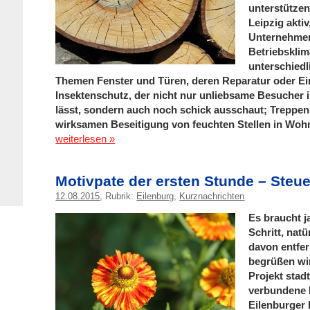
unterstützen
Leipzig akti
Unternehmen
Betriebsklim
unterschiedl
Themen Fenster und Türen, deren Reparatur oder Ein
Insektenschutz, der nicht nur unliebsame Besuche
lässt, sondern auch noch schick ausschaut; Treppen
wirksamen Beseitigung von feuchten Stellen in Woh
weiterlesen »
Motivpate der ersten Stunde – Steue
12.08.2015
, Rubrik:
Eilenburg
,
Kurznachrichten
Es braucht j
Schritt, natü
davon entfer
begrüßen wir
Projekt stad
verbundene 
Eilenburger 