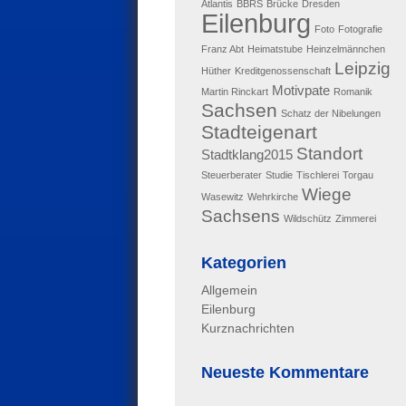
Atlantis
BBRS
Brücke
Dresden
Eilenburg
Foto
Fotografie
Franz Abt
Heimatstube
Heinzelmännchen
Leipzig
Hüther
Kreditgenossenschaft
Motivpate
Martin Rinckart
Romanik
Sachsen
Schatz der Nibelungen
Stadteigenart
Standort
Stadtklang2015
Steuerberater
Studie
Tischlerei
Torgau
Wiege
Wasewitz
Wehrkirche
Sachsens
Wildschütz
Zimmerei
Kategorien
Allgemein
Eilenburg
Kurznachrichten
Neueste Kommentare