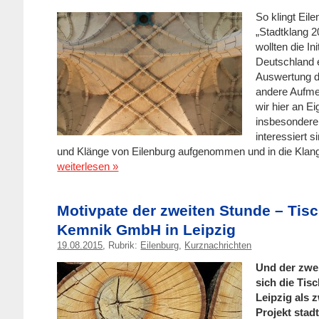
So klingt Eil
„Stadtklang 
wollten die In
Deutschland er
Auswertung de
andere Aufme
wir hier an E
insbesondere 
interessiert s
und Klänge von Eilenburg aufgenommen und in die Klang
weiterlesen »
Motivpate der zweiten Stunde – Tisc
Kemnik GmbH in Leipzig
19.08.2015
, Rubrik:
Eilenburg
,
Kurznachrichten
Und der zwei
sich die Tis
Leipzig als z
Projekt stad