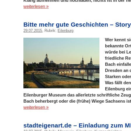
Klang aufnehmen und hochladen, nichts ist in der heu
weiterlesen »
Bitte mehr gute Geschichten – Story
29.07.2015
, Rubrik:
Eilenburg
Wer kennt si
bekannte Or
würde bei Le
friedliche R
Bach einfall
Dresden an d
Starken ode
Was fällt de
Eilenburg ei
Eilenburger Museum das allerletzte schriftliche Zeu
Bach beherbergt oder die (frühe) Wiege Sachsens is
weiterlesen »
stadteigenart.de – Einladung zum