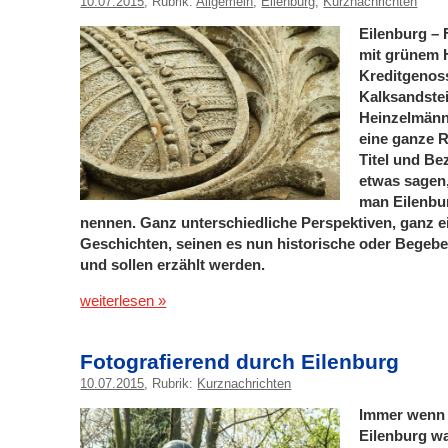
10.07.2015
, Rubrik:
Allgemein
,
Eilenburg
,
Kurznachrichten
Eilenburg – 
mit grünem H
Kreditgenoss
Kalksandstei
Heinzelmänn
eine ganze R
Titel und Be
etwas sagen
man Eilenbur
nennen. Ganz unterschiedliche Perspektiven, ganz e
Geschichten, seinen es nun historische oder Begebe
und sollen erzählt werden.
weiterlesen »
Fotografierend durch Eilenburg
10.07.2015
, Rubrik:
Kurznachrichten
Immer wenn 
Eilenburg wa