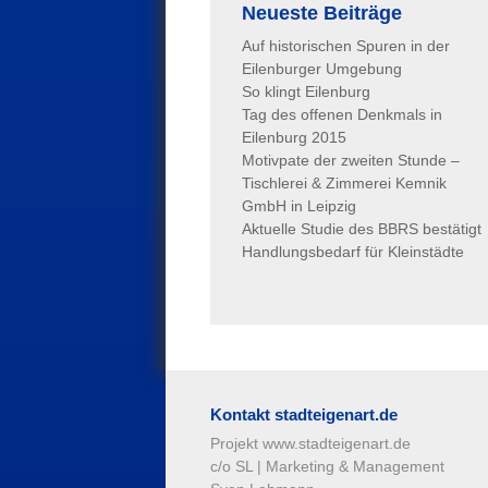
Neueste Beiträge
Auf historischen Spuren in der
Eilenburger Umgebung
So klingt Eilenburg
Tag des offenen Denkmals in
Eilenburg 2015
Motivpate der zweiten Stunde –
Tischlerei & Zimmerei Kemnik
GmbH in Leipzig
Aktuelle Studie des BBRS bestätigt
Handlungsbedarf für Kleinstädte
Kontakt stadteigenart.de
Projekt www.stadteigenart.de
c/o SL | Marketing & Management