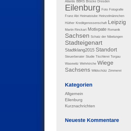
Atlantis
BBRS
Brücke
Dresden
Eilenburg
Foto
Fotografie
Franz Abt
Heimatstube
Heinzelmännchen
Leipzig
Hüther
Kreditgenossenschaft
Motivpate
Martin Rinckart
Romanik
Sachsen
Schatz der Nibelungen
Stadteigenart
Standort
Stadtklang2015
Steuerberater
Studie
Tischlerei
Torgau
Wiege
Wasewitz
Wehrkirche
Sachsens
Wildschütz
Zimmerei
Kategorien
Allgemein
Eilenburg
Kurznachrichten
Neueste Kommentare