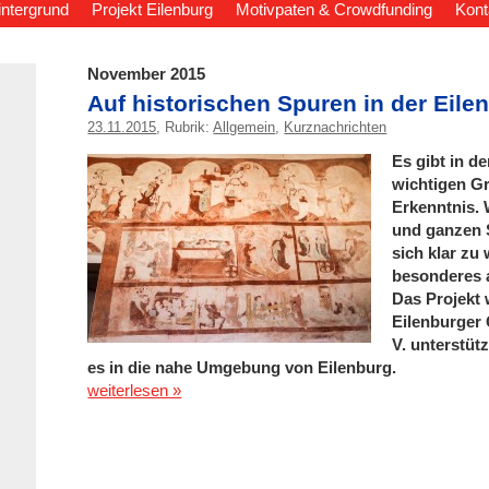
intergrund
Projekt Eilenburg
Motivpaten & Crowdfunding
Kont
November 2015
Auf historischen Spuren in der Ei
23.11.2015
, Rubrik:
Allgemein
,
Kurznachrichten
Es gibt in d
wichtigen Gr
Erkenntnis. 
und ganzen S
sich klar z
besonderes a
Das Projekt
Eilenburger
V. unterstüt
es in die nahe Umgebung von Eilenburg.
weiterlesen »