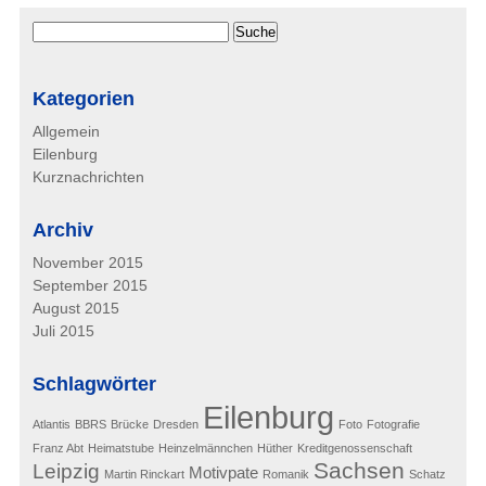
Kategorien
Allgemein
Eilenburg
Kurznachrichten
Archiv
November 2015
September 2015
August 2015
Juli 2015
Schlagwörter
Eilenburg
Atlantis
BBRS
Brücke
Dresden
Foto
Fotografie
Franz Abt
Heimatstube
Heinzelmännchen
Hüther
Kreditgenossenschaft
Sachsen
Leipzig
Motivpate
Martin Rinckart
Romanik
Schatz