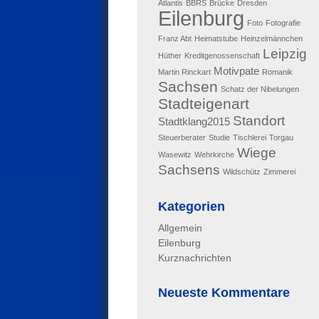
Atlantis
BBRS
Brücke
Dresden
Eilenburg
Foto
Fotografie
Franz Abt
Heimatstube
Heinzelmännchen
Leipzig
Hüther
Kreditgenossenschaft
Motivpate
Martin Rinckart
Romanik
Sachsen
Schatz der Nibelungen
Stadteigenart
Standort
Stadtklang2015
Steuerberater
Studie
Tischlerei
Torgau
Wiege
Wasewitz
Wehrkirche
Sachsens
Wildschütz
Zimmerei
Kategorien
Allgemein
Eilenburg
Kurznachrichten
Neueste Kommentare